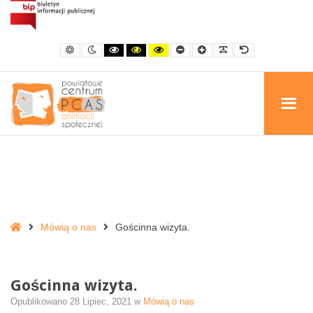
Gościnna
wizyta.
-
Domyślny
Kontrast
Kontrast
Kontrast
Kontrast
Mniejsza
Większa
Czytelna
Domyślna
Powiatowe
kontrast
nocny
czerni
czarno-
żółty
czcionka
czcionka
czcionka
czcionka
i
żółty
i
Centrum
bieli
czarny
Animacji
Społecznej
Home
Mówią o nas
Gościnna wizyta.
Gościnna wizyta.
Opublikowano
28 Lipiec, 2021
w
Mówią o nas