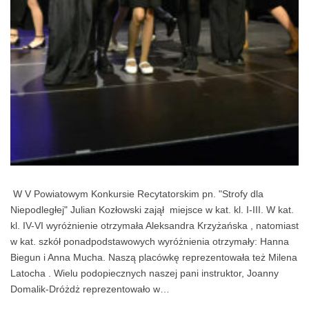
W V Powiatowym Konkursie Recytatorskim pn. "Strofy dla
Niepodległej" Julian Kozłowski zajął miejsce w kat. kl. I-III. W kat.
kl. IV-VI wyróżnienie otrzymała Aleksandra Krzyżańska , natomiast
w kat. szkół ponadpodstawowych wyróżnienia otrzymały: Hanna
Biegun i Anna Mucha. Naszą placówkę reprezentowała też Milena
Latocha . Wielu podopiecznych naszej pani instruktor, Joanny
Domalik-Dróżdż reprezentowało w…