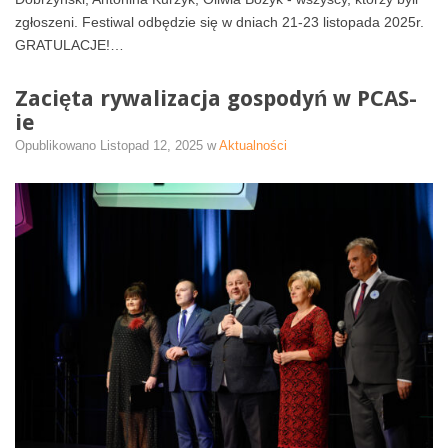
zgłoszeni. Festiwal odbędzie się w dniach 21-23 listopada 2025r.
GRATULACJE!…
Zacięta rywalizacja gospodyń w PCAS-
ie
Opublikowano
Listopad 12, 2025
w
Aktualności