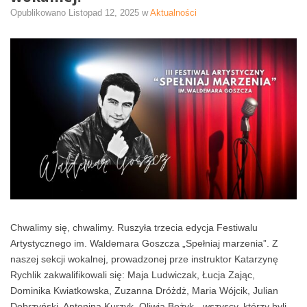
Opublikowano
Listopad 12, 2025
w
Aktualności
Chwalimy się, chwalimy. Ruszyła trzecia edycja Festiwalu
Artystycznego im. Waldemara Goszcza „Spełniaj marzenia”. Z
naszej sekcji wokalnej, prowadzonej prze instruktor Katarzynę
Rychlik zakwalifikowali się: Maja Ludwiczak, Łucja Zając,
Dominika Kwiatkowska, Zuzanna Dróżdż, Maria Wójcik, Julian
Dobrzyński, Antonina Kurzyk, Oliwia Bożyk - wszyscy, którzy byli