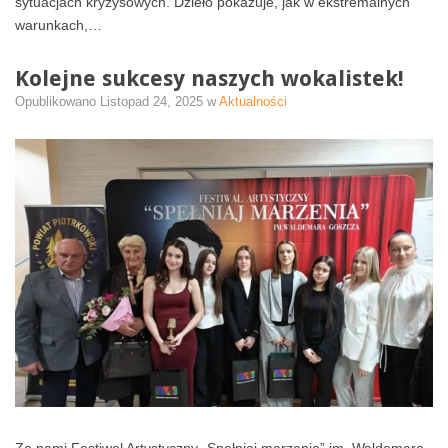
sytuacjach kryzysowych. Dzieło pokazuje, jak w ekstremalnych
warunkach,…
Kolejne sukcesy naszych wokalistek!
Opublikowano
Listopad 24, 2025
w
Aktualności
Za nami Festiwal Artystyczny „Spełniaj marzenia” im. Waldemara