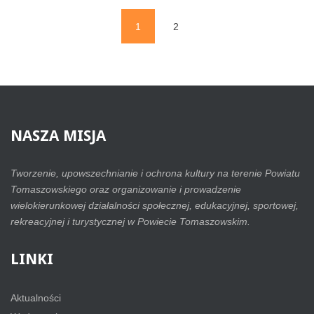
1
2
(current)
NASZA
MISJA
Tworzenie, upowszechnianie i ochrona kultury na terenie Powiatu
Tomaszowskiego oraz organizowanie i prowadzenie
wielokierunkowej działalności społecznej, edukacyjnej, sportowej,
rekreacyjnej i turystycznej w Powiecie Tomaszowskim.
LINKI
Aktualności