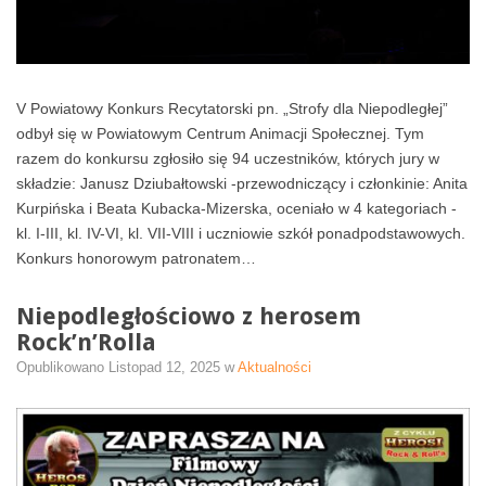
V Powiatowy Konkurs Recytatorski pn. „Strofy dla Niepodległej”
odbył się w Powiatowym Centrum Animacji Społecznej. Tym
razem do konkursu zgłosiło się 94 uczestników, których jury w
składzie: Janusz Dziubałtowski -przewodniczący i członkinie: Anita
Kurpińska i Beata Kubacka-Mizerska, oceniało w 4 kategoriach -
kl. I-III, kl. IV-VI, kl. VII-VIII i uczniowie szkół ponadpodstawowych.
Konkurs honorowym patronatem…
Niepodległościowo z herosem
Rock’n’Rolla
Opublikowano
Listopad 12, 2025
w
Aktualności