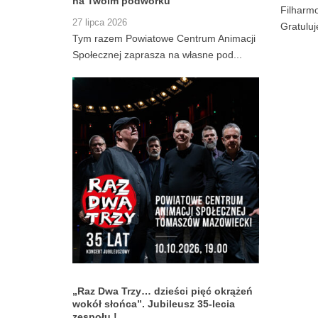
na Twoim podwórku”
Filharmo
27 lipca 2026
Gratulu
Tym razem Powiatowe Centrum Animacji
Społecznej zaprasza na własne pod...
„Raz Dwa Trzy… dzieści pięć okrążeń
wokół słońca”. Jubileusz 35-lecia
zespołu !