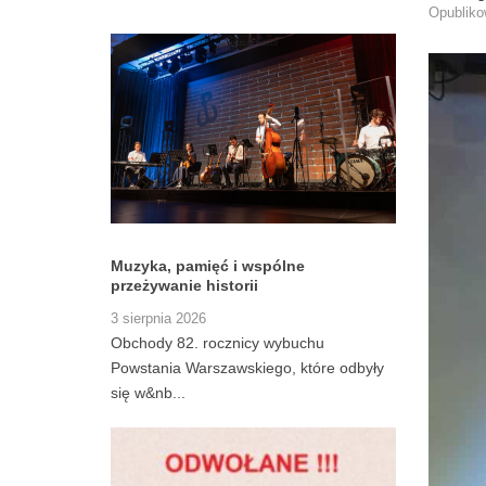
Opublik
Społecznej
Muzyka, pamięć i wspólne
przeżywanie historii
3 sierpnia 2026
Obchody 82. rocznicy wybuchu
Powstania Warszawskiego, które odbyły
się w&nb...