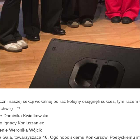
zni naszej sekcji wokalnej po raz kolejny osiągnęli sukces, tym razem
o chwilę…”!
ce Dominika Kwiatkowska
ce Ignacy Koniuszaniec
enie Weronika Wójcik
 Gala, towarzysząca 46. Ogólnopolskiemu Konkursowi Poetyckiemu im. 