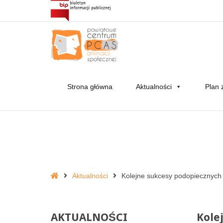
Strona główna
Aktualności
Plan 
Kolejne
sukcesy
podopiecznych
naszej
sekcji
wokalnej!
Home
Aktualności
Kolejne sukcesy podopiecznych n
-
Powiatowe
Centrum
AKTUALNOŚCI
Kole
Animacji