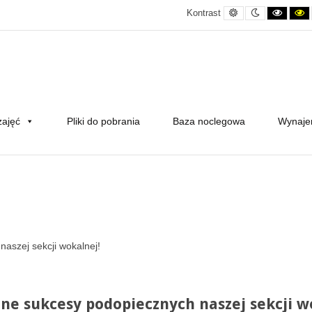
Domyślny
Kontrast
Kontras
K
Kontrast
kontrast
nocny
czerni
c
i
żó
bieli
zajęć
Pliki do pobrania
Baza noclegowa
Wynaj
aszej sekcji wokalnej!
jne sukcesy podopiecznych naszej sekcji w