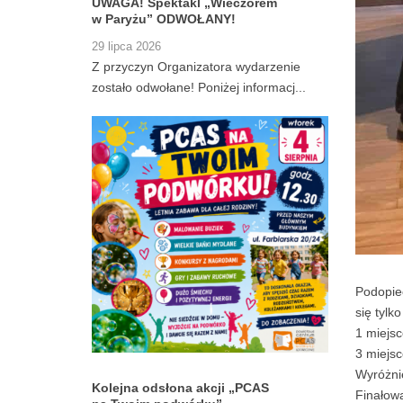
UWAGA! Spektakl „Wieczorem
w Paryżu” ODWOŁANY!
29 lipca 2026
Z przyczyn Organizatora wydarzenie
zostało odwołane! Poniżej informacj...
Podopiec
się tylk
1 miejs
3 miejs
Wyróżni
Kolejna odsłona akcji „PCAS
Finałowa