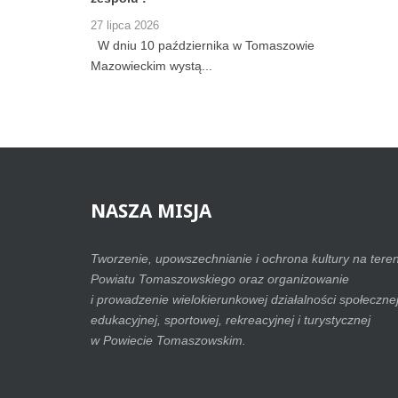
27 lipca 2026
W dniu 10 października w Tomaszowie
Mazowieckim wystą...
NASZA
MISJA
Tworzenie, upowszechnianie i ochrona kultury na teren
Powiatu Tomaszowskiego oraz organizowanie
i prowadzenie wielokierunkowej działalności społecznej
edukacyjnej, sportowej, rekreacyjnej i turystycznej
w Powiecie Tomaszowskim.