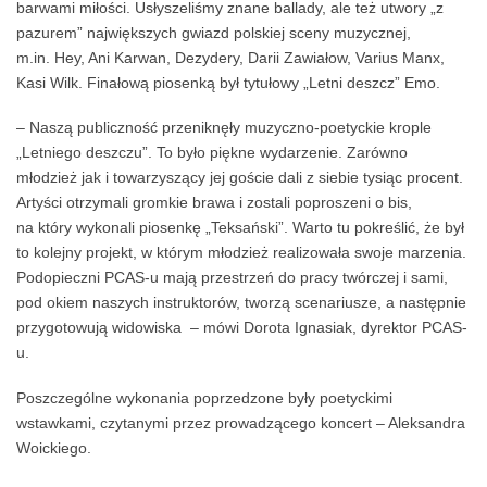
barwami miłości. Usłyszeliśmy znane ballady, ale też utwory „z
pazurem” największych gwiazd polskiej sceny muzycznej,
m.in. Hey, Ani Karwan, Dezydery, Darii Zawiałow, Varius Manx,
Kasi Wilk. Finałową piosenką był tytułowy „Letni deszcz” Emo.
– Naszą publiczność przeniknęły muzyczno-poetyckie krople
„Letniego deszczu”. To było piękne wydarzenie. Zarówno
młodzież jak i towarzyszący jej goście dali z siebie tysiąc procent.
Artyści otrzymali gromkie brawa i zostali poproszeni o bis,
na który wykonali piosenkę „Teksański”. Warto tu pokreślić, że był
to kolejny projekt, w którym młodzież realizowała swoje marzenia.
Podopieczni PCAS-u mają przestrzeń do pracy twórczej i sami,
pod okiem naszych instruktorów, tworzą scenariusze, a następnie
przygotowują widowiska – mówi Dorota Ignasiak, dyrektor PCAS-
u.
Poszczególne wykonania poprzedzone były poetyckimi
wstawkami, czytanymi przez prowadzącego koncert – Aleksandra
Woickiego.