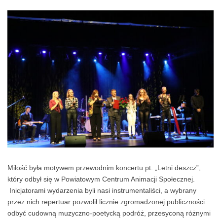
Miłość była motywem przewodnim koncertu pt. „Letni deszcz”,
który odbył się w Powiatowym Centrum Animacji Społecznej.
Inicjatorami wydarzenia byli nasi instrumentaliści, a wybrany
przez nich repertuar pozwolił licznie zgromadzonej publiczności
odbyć cudowną muzyczno-poetycką podróż, przesyconą różnymi