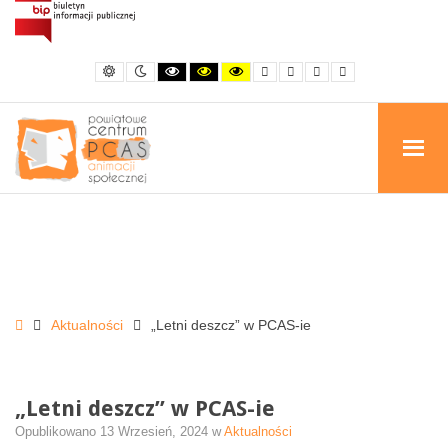
„Letni
deszcz”
w
Domyślny
Kontrast
Kontrast
Kontrast
Kontrast
Mniejsza
Większa
Czytelna
Domyślna
PCAS-
kontrast
nocny
czerni
czarno-
żółty
czcionka
czcionka
czcionka
czcionka
i
żółty
i
ie
bieli
czarny
-
Powiatowe
Centrum
Animacji
Społecznej
Home
Aktualności
„Letni deszcz” w PCAS-ie
„Letni deszcz” w PCAS-ie
Opublikowano
13 Wrzesień, 2024
w
Aktualności