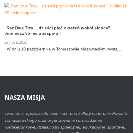
„Raz Dwa Trzy… dzieści pięć okrążeń wokół słońca”.
Jubileusz 35-lecia zespołu !
27 lipca 2026
W dniu 10 października w Tomaszowie Mazowieckim wystą...
NASZA
MISJA
Tworzenie, upowszechnianie i ochrona kultury na terenie Powiatu
Tomaszowskiego oraz organizowanie i prowadzenie
wielokierunkowej działalności społecznej, edukacyjnej, sportowej,