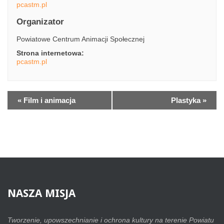
pcastm.pl
Organizator
Powiatowe Centrum Animacji Społecznej
Strona internetowa:
pcastm.pl
«
Film i animacja
Plastyka
»
NASZA
MISJA
Tworzenie, upowszechnianie i ochrona kultury na terenie Powiatu