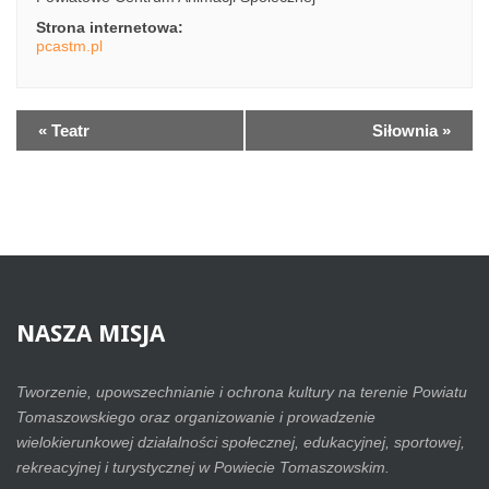
Strona internetowa:
pcastm.pl
«
Teatr
Siłownia
»
NASZA
MISJA
Tworzenie, upowszechnianie i ochrona kultury na terenie Powiatu
Tomaszowskiego oraz organizowanie i prowadzenie
wielokierunkowej działalności społecznej, edukacyjnej, sportowej,
rekreacyjnej i turystycznej w Powiecie Tomaszowskim.